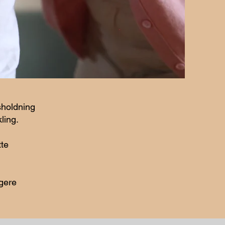
sholdning
ling.
tte
ngere