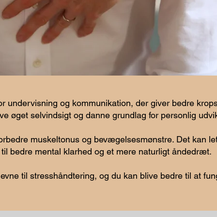
for undervisning og kommunikation, der giver bedre krop
e øget selvindsigt og danne grundlag for personlig udvik
forbedre muskeltonus og bevægelsesmønstre. Det kan le
til bedre mental klarhed og et mere naturligt åndedræt.
vne til stresshåndtering, og du kan blive bedre til at fu