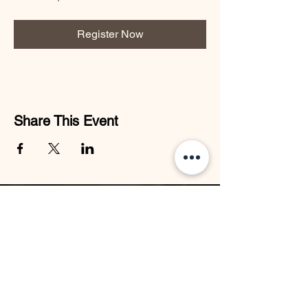
Register Now
Share This Event
Alexanderteknik
frigør din krop og dit potentiale
DFLAT - Dansk Forening for
Lærere i Alexanderteknik
Kontakt DFLAT
info
@dflat.dk